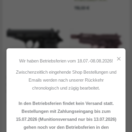
119,00
€
×
Wir haben Betriebsferien vom 18.07.-08.08.2026!
Zwischenzeitlich eingehende Shop Bestellungen und
inkl. MwSt.
inkl. MwSt.
Emails werden nach unserer Rückkehr
(differenzbesteuert nach §25a
(differenzbesteuert nach §25a
chronologisch und zügig bearbeitet.
UStG.)
UStG.)
zzgl.
Versand
zzgl.
Versand
In den Betriebsferien findet kein Versand statt.
Bestellungen mit Zahlungseingang bis zum
Gas-, Signal-,
Freie Waffen (ab 18
Schreckschusswaffen,
Jahren), Artikelnr. 216171
15.07.2026 (Munitionsversand nur bis 13.07.2026)
Artikelnr. 214969
Hämmerli-Umarex
gehen noch vor den Betriebsferien in den
Umarex Walther PP