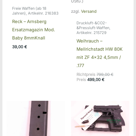
UStG.)
Freie Waffen (ab 18
zzgl.
Versand
Jahren), Artikelnr. 216383
Reck – Arnsberg
Druckluft-&CO2-
&Pressluft-Waffen,
Ersatzmagazin Mod.
Artikelnr. 215729
Baby 8mmKnall
Weihrauch –
39,00
€
Mellrichstadt HW 80K
mit ZF 4×32 4,5mm /
.177
Ursprünglic
Richtpreis
799,00
€
Aktueller
Preis
Preis
499,00
€
Preis
war:
ist:
799,00 €
499,00 €.