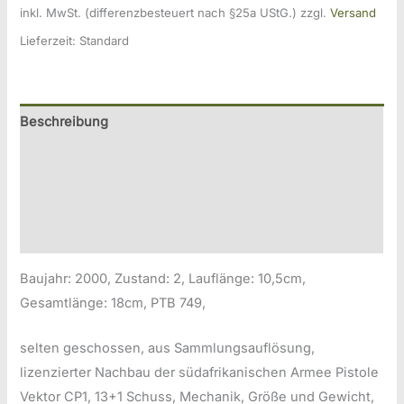
inkl. MwSt. (differenzbesteuert nach §25a UStG.)
zzgl.
Versand
Sontheim/Brenz
Lieferzeit:
Standard
Mod.
Vektor
9mmP.A.K.
Menge
Beschreibung
Zusätzliche Information
Produktsicherheitsinformationen
Druckversion
Baujahr: 2000, Zustand: 2, Lauflänge: 10,5cm,
Gesamtlänge: 18cm, PTB 749,
selten geschossen, aus Sammlungsauflösung,
lizenzierter Nachbau der südafrikanischen Armee Pistole
Vektor CP1, 13+1 Schuss, Mechanik, Größe und Gewicht,