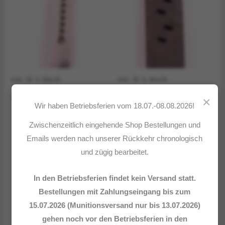
inkl. 19 % MwSt.
inkl. 19 % MwSt.
zzgl.
Versand
zzgl.
Versand
×
Wir haben Betriebsferien vom 18.07.-08.08.2026!
Freie Waffen (ab 18
Freie Waffen (ab 18
Jahren), Artikelnr. 216367
Jahren), Artikelnr. 216365
Zwischenzeitlich eingehende Shop Bestellungen und
Melcher Cuno,
Reck – Arnsberg
Emails werden nach unserer Rückkehr chronologisch
Solingen
Ersatzmagazin
und zügig bearbeitet.
Ersatzmagazin P08
Double Eagle
9mmP.A.K.
9mmP.A.K.
In den Betriebsferien findet kein Versand statt.
Bestellungen mit Zahlungseingang bis zum
69,00
€
46,50
€
15.07.2026 (Munitionsversand nur bis 13.07.2026)
gehen noch vor den Betriebsferien in den