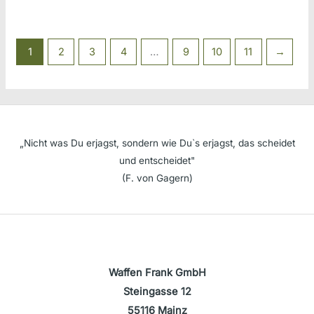
1
2
3
4
…
9
10
11
→
„Nicht was Du erjagst, sondern wie Du`s erjagst, das scheidet
und entscheidet"
(F. von Gagern)
Waffen Frank GmbH
Steingasse 12
55116 Mainz