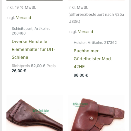
inkl. 19 % MwSt.
inkl. MwSt.
(differenzbesteuert nach §25a
zzgl.
Versand
UStG.)
Schießsport, Artikelnr.
zzgl.
Versand
200480
Diverse Hersteller
Holster, Artikelnr. 217362
Riemenhalter für UIT-
Buchheimer
Schiene
Gürtelholster Mod.
Ursprünglicher
Richtpreis
52,00
€
Preis
42HE
Aktueller
Preis
26,00
€
98,00
€
Preis
war:
ist:
52,00 €
26,00 €.