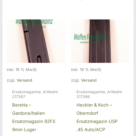
Preis
war:
ist:
33,00 €
25,00 €.
inkl. 19 % MwSt.
inkl. 19 % MwSt.
zzgl.
Versand
zzgl.
Versand
Ersatzmagazine, Artikelnr.
Ersatzmagazine, Artikelnr.
217397
217396
Beretta –
Heckler & Koch –
Gardone/Italien
Oberndorf
Ersatzmagazin 92FS
Ersatzmagazin USP
9mm Luger
.45 Auto/ACP