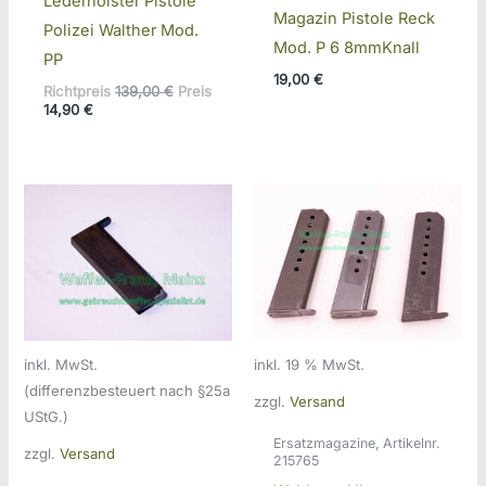
Lederholster Pistole
Magazin Pistole Reck
Polizei Walther Mod.
Mod. P 6 8mmKnall
PP
19,00
€
Ursprünglicher
Richtpreis
139,00
€
Preis
Aktueller
Preis
14,90
€
Preis
war:
ist:
139,00 €
14,90 €.
inkl. MwSt.
inkl. 19 % MwSt.
(differenzbesteuert nach §25a
zzgl.
Versand
UStG.)
Ersatzmagazine, Artikelnr.
zzgl.
Versand
215765