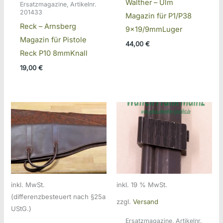
Walther – Ulm
Ersatzmagazine, Artikelnr.
201433
Magazin für P1/P38
Reck – Arnsberg
9×19/9mmLuger
Magazin für Pistole
44,00
€
Reck P10 8mmKnall
19,00
€
inkl. MwSt.
inkl. 19 % MwSt.
(differenzbesteuert nach §25a
zzgl.
Versand
UStG.)
Ersatzmagazine, Artikelnr.