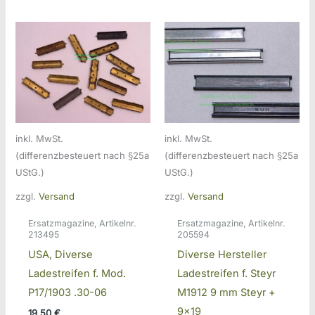
inkl. MwSt.
inkl. MwSt.
(differenzbesteuert nach §25a
(differenzbesteuert nach §25a
UStG.)
UStG.)
zzgl.
Versand
zzgl.
Versand
Ersatzmagazine, Artikelnr.
Ersatzmagazine, Artikelnr.
213495
205594
USA, Diverse
Diverse Hersteller
Ladestreifen f. Mod.
Ladestreifen f. Steyr
P17/1903 .30-06
M1912 9 mm Steyr +
9×19
19,50
€