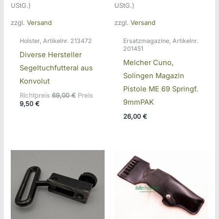
UStG.)
UStG.)
zzgl.
Versand
zzgl.
Versand
Holster, Artikelnr. 213472
Ersatzmagazine, Artikelnr.
201451
Diverse Hersteller
Melcher Cuno,
Segeltuchfutteral aus
Solingen Magazin
Konvolut
Pistole ME 69 Springf.
Ursprünglicher
Richtpreis
69,00
€
Preis
9mmPAK
Aktueller
Preis
9,50
€
Preis
war:
26,00
€
ist:
69,00 €
9,50 €.