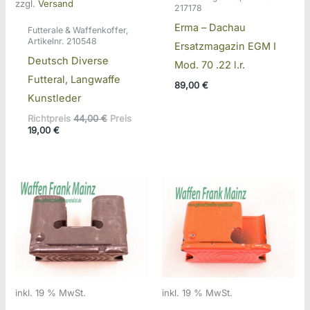
zzgl.
Versand
217178
Erma – Dachau
Futterale & Waffenkoffer,
Artikelnr. 210548
Ersatzmagazin EGM I
Deutsch Diverse
Mod. 70 .22 l.r.
Futteral, Langwaffe
89,00
€
Kunstleder
Ursprünglicher
Richtpreis
44,00
€
Preis
Aktueller
Preis
19,00
€
Preis
war:
ist:
44,00 €
19,00 €.
inkl. 19 % MwSt.
inkl. 19 % MwSt.