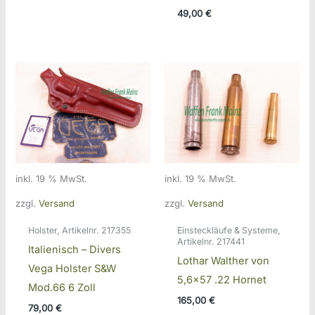
49,00
€
inkl. 19 % MwSt.
inkl. 19 % MwSt.
zzgl.
Versand
zzgl.
Versand
Holster, Artikelnr. 217355
Einsteckläufe & Systeme,
Artikelnr. 217441
Italienisch – Divers
Lothar Walther von
Vega Holster S&W
5,6×57 .22 Hornet
Mod.66 6 Zoll
165,00
€
79,00
€