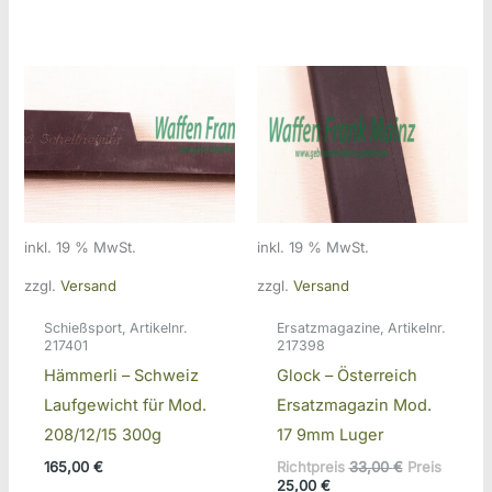
inkl. 19 % MwSt.
inkl. 19 % MwSt.
zzgl.
Versand
zzgl.
Versand
Schießsport, Artikelnr.
Ersatzmagazine, Artikelnr.
217401
217398
Hämmerli – Schweiz
Glock – Österreich
Laufgewicht für Mod.
Ersatzmagazin Mod.
208/12/15 300g
17 9mm Luger
Ursprünglic
165,00
€
Richtpreis
33,00
€
Preis
Aktueller
Preis
25,00
€