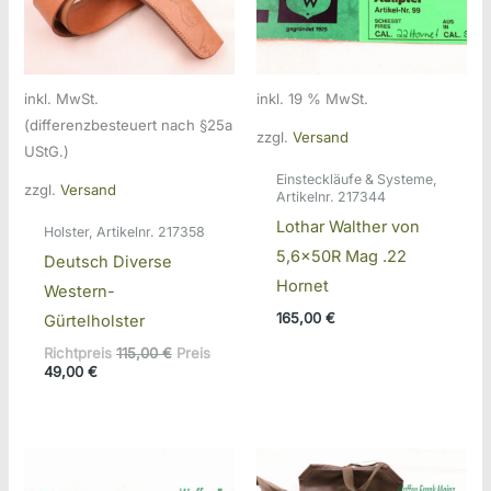
inkl. MwSt.
inkl. 19 % MwSt.
(differenzbesteuert nach §25a
zzgl.
Versand
UStG.)
Einsteckläufe & Systeme,
zzgl.
Versand
Artikelnr. 217344
Lothar Walther von
Holster, Artikelnr. 217358
5,6x50R Mag .22
Deutsch Diverse
Hornet
Western-
165,00
€
Gürtelholster
Ursprünglicher
Richtpreis
115,00
€
Preis
Aktueller
Preis
49,00
€
Preis
war:
ist:
115,00 €
49,00 €.