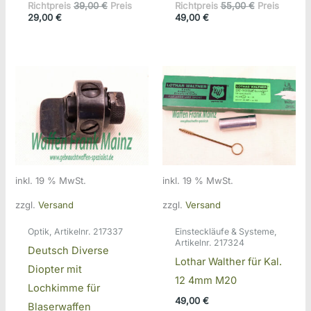
Ursprünglicher
Ursprünglic
Richtpreis
39,00
€
Preis
Richtpreis
55,00
€
Preis
Aktueller
Preis
Aktueller
Preis
29,00
€
49,00
€
Preis
war:
Preis
war:
ist:
39,00 €
ist:
55,00 €
29,00 €.
49,00 €.
inkl. 19 % MwSt.
inkl. 19 % MwSt.
zzgl.
Versand
zzgl.
Versand
Optik, Artikelnr. 217337
Einsteckläufe & Systeme,
Artikelnr. 217324
Deutsch Diverse
Lothar Walther für Kal.
Diopter mit
12 4mm M20
Lochkimme für
49,00
€
Blaserwaffen