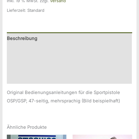
inkl. 19 % MwSt.
zzgl.
Versand
Ulm
Bedienungsanleitung
Lieferzeit:
Standard
GSP/OSP
Menge
Beschreibung
Zusätzliche Information
Produktsicherheitsinformationen
Druckversion
Original Bedienungsanleitungen für die Sportpistole
OSP/GSP, 47-seitig, mehrsprachig (Bild beispielhaft)
Ähnliche Produkte