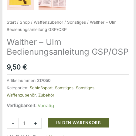
Start
/
Shop
/
Waffenzubehör
/
Sonstiges
/ Walther – Ulm
Bedienungsanleitung GSP/OSP
Walther – Ulm
Bedienungsanleitung GSP/OSP
9,50
€
Artikelnummer:
217050
Kategorien:
Schießsport
,
Sonstiges
,
Sonstiges
,
Waffenzubehör
,
Zubehör
Verfügbarkeit:
Vorrätig
Walther
-
+
IN DEN WARENKORB
-