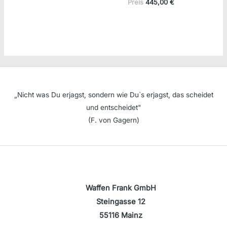
Aktueller
Preis
Preis
445,00
€
Preis
war:
ist:
1.170,00 €
445,00 €.
„Nicht was Du erjagst, sondern wie Du`s erjagst, das scheidet
und entscheidet"
(F. von Gagern)
Waffen Frank GmbH
Steingasse 12
55116 Mainz