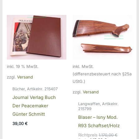
inkl. 19 % MwSt.
inkl. MwSt.
(differenzbesteuert nach §25a
zzgl.
Versand
UStG.)
Bücher, Artikelnr. 215407
zzgl.
Versand
Journal Verlag Buch
Langwaffen, Artikelnr.
Der Peacemaker
215799
Günter Schmitt
Blaser – Isny Mod.
39,00
€
R93 Schaftset/Holz
Ursprüngli
Richtpreis
1.170,00
€