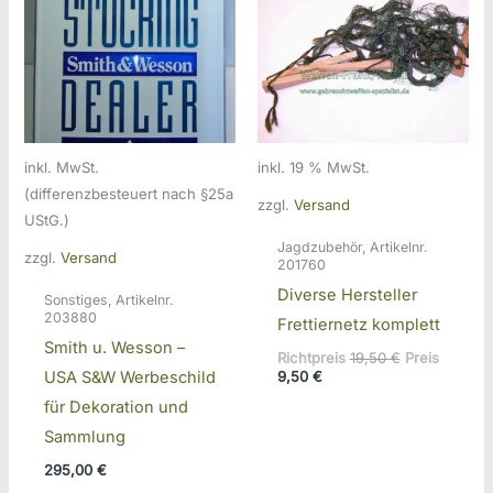
inkl. MwSt.
inkl. 19 % MwSt.
(differenzbesteuert nach §25a
zzgl.
Versand
UStG.)
Jagdzubehör, Artikelnr.
zzgl.
Versand
201760
Diverse Hersteller
Sonstiges, Artikelnr.
203880
Frettiernetz komplett
Smith u. Wesson –
Ursprünglich
Richtpreis
19,50
€
Preis
Aktueller
Preis
9,50
€
USA S&W Werbeschild
Preis
war:
für Dekoration und
ist:
19,50 €
9,50 €.
Sammlung
295,00
€