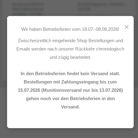
Austauschläufe &
Ersatzmagazine, Artikelnr.
Wechselsysteme,
215758
Artikelnr. 211785
Heckler & Koch –
Blaser – Isny
×
Oberndorf Magazin
Wir haben Betriebsferien vom 18.07.-08.08.2026!
Austauschlauf R8/LL
für HK 4 9×17
47cm/M15x1 .308 Win.
Zwischenzeitlich eingehende Shop Bestellungen und
89,00
€
1.755,00
€
Emails werden nach unserer Rückkehr chronologisch
und zügig bearbeitet.
In den Betriebsferien findet kein Versand statt.
Bestellungen mit Zahlungseingang bis zum
15.07.2026 (Munitionsversand nur bis 13.07.2026)
gehen noch vor den Betriebsferien in den
„Nicht was Du erjagst, sondern wie Du`s erjagst, das scheidet
Versand.
und entscheidet"
(F. von Gagern)