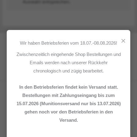
Auswahl entsprechen.
×
Wir haben Betriebsferien vom 18.07.-08.08.2026!
„Nicht was Du erjagst, sondern wie Du`s erjagst, das scheidet
Zwischenzeitlich eingehende Shop Bestellungen und
und entscheidet"
Emails werden nach unserer Rückkehr
(F. von Gagern)
chronologisch und zügig bearbeitet.
In den Betriebsferien findet kein Versand statt.
Bestellungen mit Zahlungseingang bis zum
15.07.2026 (Munitionsversand nur bis 13.07.2026)
Waffen Frank GmbH
gehen noch vor den Betriebsferien in den
Steingasse 12
Versand.
55116 Mainz