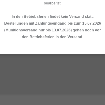
bearbeitet.
In den Betriebsferien findet kein Versand statt.
Bestellungen mit Zahlungseingang bis zum 15.07.2026
(Munitionsversand nur bis 13.07.2026) gehen noch vor
den Betriebsferien in den Versand.