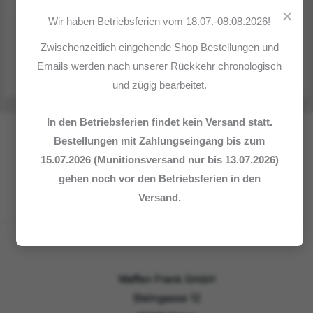
Ursprünglic
Richtpreis
529,00
€
×
Wir haben Betriebsferien vom 18.07.-08.08.2026!
Aktueller
Preis
Preis
249,00
€
Preis
war:
ist:
529,00 €
Zwischenzeitlich eingehende Shop Bestellungen und
249,00 €.
Emails werden nach unserer Rückkehr chronologisch
und zügig bearbeitet.
In den Betriebsferien findet kein Versand statt.
Bestellungen mit Zahlungseingang bis zum
„Nicht was Du erjagst, sondern wie Du`s erjagst, das scheidet
15.07.2026 (Munitionsversand nur bis 13.07.2026)
und entscheidet"
gehen noch vor den Betriebsferien in den
(F. von Gagern)
Versand.
Waffen Frank GmbH
Steingasse 12