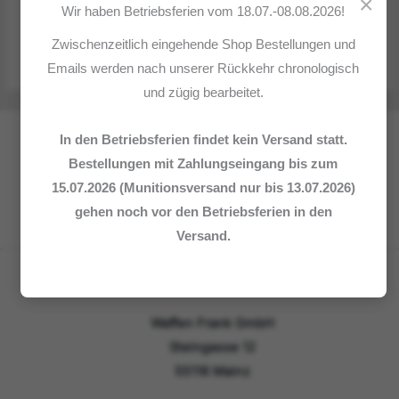
×
Wir haben Betriebsferien vom 18.07.-08.08.2026!
Zwischenzeitlich eingehende Shop Bestellungen und
Emails werden nach unserer Rückkehr chronologisch
und zügig bearbeitet.
In den Betriebsferien findet kein Versand statt.
„Nicht was Du erjagst, sondern wie Du`s erjagst, das scheidet
Bestellungen mit Zahlungseingang bis zum
und entscheidet"
15.07.2026 (Munitionsversand nur bis 13.07.2026)
(F. von Gagern)
gehen noch vor den Betriebsferien in den
Versand.
Waffen Frank GmbH
Steingasse 12
55116 Mainz