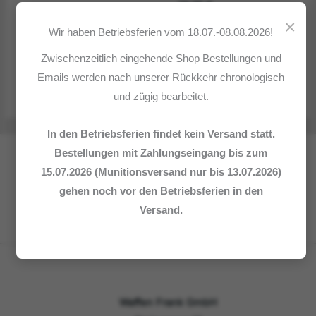
29,95
€
.38SuperAuto
×
Ursprünglicher
Richtpreis
1.395,00
€
Wir haben Betriebsferien vom 18.07.-08.08.2026!
Aktueller
Preis
Preis
695,00
€
Preis
war:
Zwischenzeitlich eingehende Shop Bestellungen und
ist:
1.395,00 €
Emails werden nach unserer Rückkehr chronologisch
695,00 €.
und zügig bearbeitet.
In den Betriebsferien findet kein Versand statt.
Bestellungen mit Zahlungseingang bis zum
15.07.2026 (Munitionsversand nur bis 13.07.2026)
„Nicht was Du erjagst, sondern wie Du`s erjagst, das scheidet
und entscheidet"
gehen noch vor den Betriebsferien in den
(F. von Gagern)
Versand.
Waffen Frank GmbH