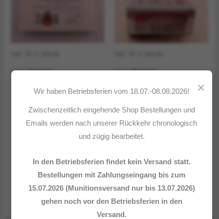
inkl. 19 % MwSt.
inkl. 19 % MwSt.
zzgl.
Versand
zzgl.
Versand
×
Büchsenpatronen,
Büchsenpatronen,
Wir haben Betriebsferien vom 18.07.-08.08.2026!
Artikelnr. 213760
Artikelnr. 213948
Zwischenzeitlich eingehende Shop Bestellungen und
Horst Trigatti,
Hornady / USA
Emails werden nach unserer Rückkehr chronologisch
Würzburg
Büchsenpatronen
und zügig bearbeitet.
Büchsenpatronen
.45-70Gov
.416RemingtonMangnum
Preis auf Anfrage
In den Betriebsferien findet kein Versand statt.
Preis auf Anfrage
Bestellungen mit Zahlungseingang bis zum
15.07.2026 (Munitionsversand nur bis 13.07.2026)
gehen noch vor den Betriebsferien in den
Versand.