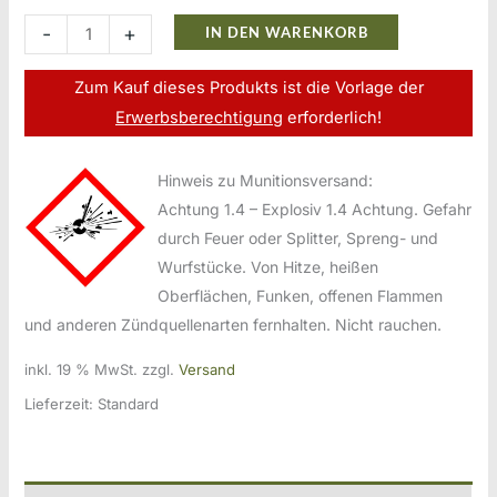
RWS
-
+
IN DEN WARENKORB
(WZd.Fa.Rottweil)
Büchsenpatronen
Zum Kauf dieses Produkts ist die Vorlage der
9,3x74R
Erwerbsberechtigung
erforderlich!
Menge
Hinweis zu Munitionsversand:
Achtung 1.4 – Explosiv 1.4 Achtung. Gefahr
durch Feuer oder Splitter, Spreng- und
Wurfstücke. Von Hitze, heißen
Oberflächen, Funken, offenen Flammen
und anderen Zündquellenarten fernhalten. Nicht rauchen.
inkl. 19 % MwSt.
zzgl.
Versand
Lieferzeit:
Standard