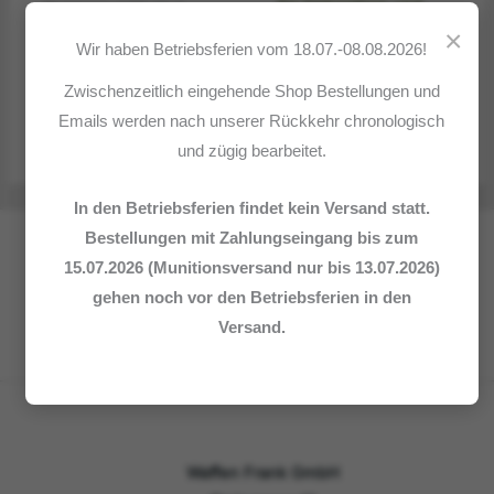
für Dekoration und
Ursprünglicher
Richtpreis
1.170,00
€
Aktueller
Preis
Preis
445,00
€
×
Sammlung
Preis
war:
Wir haben Betriebsferien vom 18.07.-08.08.2026!
ist:
1.170,00 €
295,00
€
445,00 €.
Zwischenzeitlich eingehende Shop Bestellungen und
Emails werden nach unserer Rückkehr chronologisch
und zügig bearbeitet.
In den Betriebsferien findet kein Versand statt.
Bestellungen mit Zahlungseingang bis zum
15.07.2026 (Munitionsversand nur bis 13.07.2026)
„Nicht was Du erjagst, sondern wie Du`s erjagst, das scheidet
und entscheidet"
gehen noch vor den Betriebsferien in den
(F. von Gagern)
Versand.
Waffen Frank GmbH