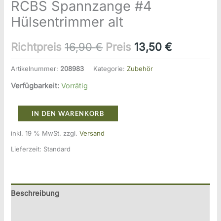
RCBS Spannzange #4
Hülsentrimmer alt
Ursprünglicher
Aktueller
Richtpreis
16,90
€
Preis
13,50
€
Preis
Preis
Artikelnummer:
208983
Kategorie:
Zubehör
war:
ist:
Verfügbarkeit:
Vorrätig
16,90 €
13,50 €.
RCBS
IN DEN WARENKORB
Spannzange
inkl. 19 % MwSt.
zzgl.
Versand
#4
Lieferzeit:
Standard
Hülsentrimmer
alt
Menge
Beschreibung
Zusätzliche Information