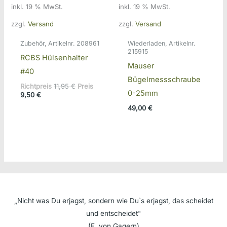
inkl. 19 % MwSt.
inkl. 19 % MwSt.
zzgl.
Versand
zzgl.
Versand
Zubehör, Artikelnr. 208961
Wiederladen, Artikelnr.
215915
RCBS Hülsenhalter
Mauser
#40
Bügelmessschraube
Ursprünglicher
Richtpreis
11,95
€
Preis
0-25mm
Aktueller
Preis
9,50
€
Preis
war:
49,00
€
ist:
11,95 €
9,50 €.
„Nicht was Du erjagst, sondern wie Du`s erjagst, das scheidet
und entscheidet"
(F. von Gagern)