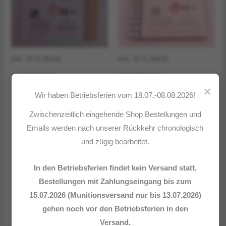
inkl. 19 % MwSt.
inkl. 19 % MwSt.
zzgl.
Versand
zzgl.
Versand
×
Zubehör, Artikelnr. 211964
Wiederladen, Artikelnr.
Wir haben Betriebsferien vom 18.07.-08.08.2026!
208580
RWS
Zwischenzeitlich eingehende Shop Bestellungen und
RWS
(WZd.Fa.Rottweil)
Emails werden nach unserer Rückkehr chronologisch
(WZd.Fa.Rottweil)
Small Rifle #4157 100
und zügig bearbeitet.
Large Rifle #5341 100
Stück
Stück
9,50
€
In den Betriebsferien findet kein Versand statt.
12,50
€
Bestellungen mit Zahlungseingang bis zum
15.07.2026 (Munitionsversand nur bis 13.07.2026)
gehen noch vor den Betriebsferien in den
Versand.