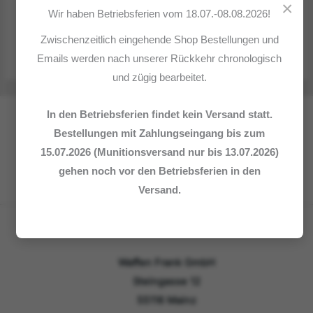
×
29,95
€
6,60
€
Wir haben Betriebsferien vom 18.07.-08.08.2026!
Zwischenzeitlich eingehende Shop Bestellungen und
Emails werden nach unserer Rückkehr chronologisch
und zügig bearbeitet.
In den Betriebsferien findet kein Versand statt.
Bestellungen mit Zahlungseingang bis zum
„Nicht was Du erjagst, sondern wie Du`s erjagst, das scheidet
und entscheidet"
15.07.2026 (Munitionsversand nur bis 13.07.2026)
(F. von Gagern)
gehen noch vor den Betriebsferien in den
Versand.
Waffen Frank GmbH
Steingasse 12
55116 Mainz