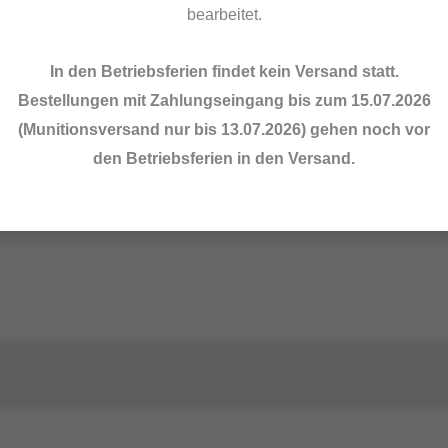
777
Austauschläufe &
bearbeitet.
Wechselsysteme, Artikelnr.
utsch Diverse
259411
ehrkoffer/Universal
In den Betriebsferien findet kein Versand statt.
Remington – USA
,00
€
Bestellungen mit Zahlungseingang bis zum 15.07.2026
Austauschlauf für Mod. 8
(Munitionsversand nur bis 13.07.2026) gehen noch vor
20/70
den Betriebsferien in den Versand.
149,00
€