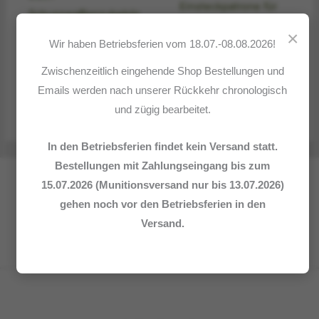
Einsteckpatrone für
Schusswaffenzubehör
Geweh 8x68S auf
Selbermachen
×
4mmM20
Wir haben Betriebsferien vom 18.07.-08.08.2026!
39,50
€
59,00
€
Zwischenzeitlich eingehende Shop Bestellungen und
Emails werden nach unserer Rückkehr chronologisch
und zügig bearbeitet.
In den Betriebsferien findet kein Versand statt.
Bestellungen mit Zahlungseingang bis zum
15.07.2026 (Munitionsversand nur bis 13.07.2026)
„Nicht was Du erjagst, sondern wie Du`s erjagst, das scheidet
gehen noch vor den Betriebsferien in den
und entscheidet"
Versand.
(F. von Gagern)