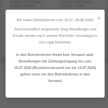
Schäfte & Griffschalen,
Schäfte & Griffschalen,
Artikelnr. 206409
Artikelnr. 212394
Uberti –
Deutsch Diverse
×
Gardone/Italien für
Target f. Colt
Wir haben Betriebsferien vom 18.07.-08.08.2026!
Maverick-Derringer
Python/links
Zwischenzeitlich eingehende Shop Bestellungen und
79,00
€
89,00
€
Emails werden nach unserer Rückkehr chronologisch
und zügig bearbeitet.
In den Betriebsferien findet kein Versand statt.
Bestellungen mit Zahlungseingang bis zum
15.07.2026 (Munitionsversand nur bis 13.07.2026)
gehen noch vor den Betriebsferien in den
„Nicht was Du erjagst, sondern wie Du`s erjagst, das scheidet
Versand.
und entscheidet"
(F. von Gagern)