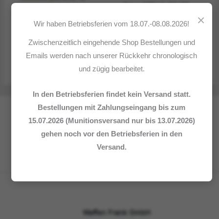
Gew. M15x1 .30-06
11,1x52R
×
Spring.
Wir haben Betriebsferien vom 18.07.-08.08.2026!
49,00
€
1.523,00
€
Zwischenzeitlich eingehende Shop Bestellungen und
Emails werden nach unserer Rückkehr chronologisch
und zügig bearbeitet.
In den Betriebsferien findet kein Versand statt.
Bestellungen mit Zahlungseingang bis zum
15.07.2026 (Munitionsversand nur bis 13.07.2026)
„Nicht was Du erjagst, sondern wie Du`s erjagst, das scheidet
gehen noch vor den Betriebsferien in den
und entscheidet"
(F. von Gagern)
Versand.
Waffen Frank GmbH