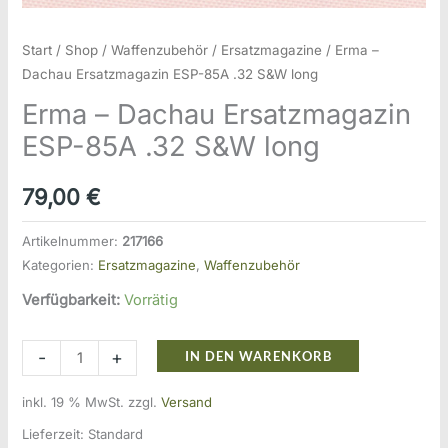
Start
/
Shop
/
Waffenzubehör
/
Ersatzmagazine
/ Erma –
Dachau Ersatzmagazin ESP-85A .32 S&W long
Erma – Dachau Ersatzmagazin
ESP-85A .32 S&W long
79,00
€
Artikelnummer:
217166
Kategorien:
Ersatzmagazine
,
Waffenzubehör
Verfügbarkeit:
Vorrätig
Erma
-
+
IN DEN WARENKORB
-
inkl. 19 % MwSt.
zzgl.
Versand
Dachau
Ersatzmagazin
Lieferzeit:
Standard