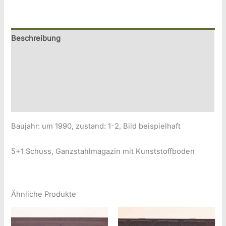
ESP-
85A
.32
Beschreibung
S&W
Zusätzliche Information
long
Menge
Produktsicherheitsinformationen
Druckversion
Baujahr: um 1990, zustand: 1-2, Bild beispielhaft
5+1 Schuss, Ganzstahlmagazin mit Kunststoffboden
Ähnliche Produkte