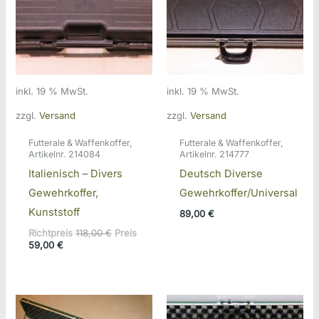
inkl. 19 % MwSt.
inkl. 19 % MwSt.
zzgl.
Versand
zzgl.
Versand
Futterale & Waffenkoffer,
Futterale & Waffenkoffer,
Artikelnr. 214084
Artikelnr. 214777
Italienisch – Divers
Deutsch Diverse
Gewehrkoffer,
Gewehrkoffer/Universal
Kunststoff
89,00
€
Ursprünglicher
Richtpreis
118,00
€
Preis
Aktueller
Preis
59,00
€
Preis
war:
ist:
118,00 €
59,00 €.