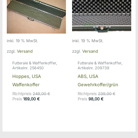
inkl. 19 % MwSt.
inkl. 19 % MwSt.
zzgl.
Versand
zzgl.
Versand
Futterale & Waffenkoffer,
Futterale & Waffenkoffer,
Artikelnr. 256450
Artikelnr. 209739
Hoppes, USA
ABS, USA
Waffenkoffer
Gewehrkoffer/grün
Ursprünglicher
Ursprünglic
Richtpreis
249,00
€
Richtpreis
239,00
€
Aktueller
Preis
Aktueller
Preis
Preis
169,00
€
Preis
98,00
€
Preis
war:
Preis
war:
ist:
249,00 €
ist:
239,00 €
169,00 €.
98,00 €.