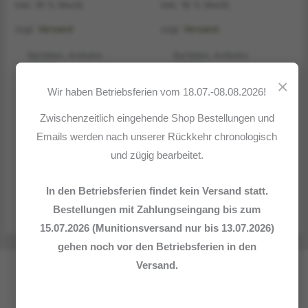
inkl. 19 % MwSt.
inkl. 19 % MwSt.
zzgl.
Versand
zzgl.
Versand
Raritäten, Artikelnr.
Raritäten, Artikelnr.
213631
213532
×
Weatherby – USA
RWS
Wir haben Betriebsferien vom 18.07.-08.08.2026!
Büchsenpatronen
(WZd.Fa.Rottweil)
Zwischenzeitlich eingehende Shop Bestellungen und
.340WBY.Mag
Büchsenpatronen
Emails werden nach unserer Rückkehr chronologisch
9,3x72R
139,00
€
und zügig bearbeitet.
49,50
€
In den Betriebsferien findet kein Versand statt.
Bestellungen mit Zahlungseingang bis zum
15.07.2026 (Munitionsversand nur bis 13.07.2026)
gehen noch vor den Betriebsferien in den
Versand.
„Nicht was Du erjagst, sondern wie Du`s erjagst, das scheidet
und entscheidet"