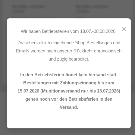
Raritäten, Artikelnr.
Raritäten, Artikelnr.
213537
213583
Eidg. Munitionsfabrik,
RWS
×
Altdorf
(WZd.Fa.Rottweil)
Wir haben Betriebsferien vom 18.07.-08.08.2026!
Büchsenpatronen
Büchsenpatronen
Zwischenzeitlich eingehende Shop Bestellungen und
9,3x72R
6,5×57
Emails werden nach unserer Rückkehr chronologisch
44,50
€
34,00
€
und zügig bearbeitet.
In den Betriebsferien findet kein Versand statt.
Bestellungen mit Zahlungseingang bis zum
15.07.2026 (Munitionsversand nur bis 13.07.2026)
gehen noch vor den Betriebsferien in den
Versand.
„Nicht was Du erjagst, sondern wie Du`s erjagst, das scheidet
und entscheidet"
(F. von Gagern)