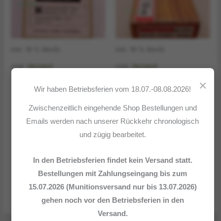
inkl. 19 % MwSt.
inkl. 19 % MwSt.
zzgl.
Versand
zzgl.
Versand
×
Raritäten, Artikelnr.
Büchsenpatronen,
Wir haben Betriebsferien vom 18.07.-08.08.2026!
213583
Artikelnr. 213965
RWS
Norma
Zwischenzeitlich eingehende Shop Bestellungen und
(WZd.Fa.Rottweil)
Büchsenpatronen
Emails werden nach unserer Rückkehr chronologisch
Büchsenpatronen
7,65 Arg.,7,65×53 Arg.
und zügig bearbeitet.
6,5×57
89,00
€
In den Betriebsferien findet kein Versand statt.
34,00
€
Bestellungen mit Zahlungseingang bis zum
15.07.2026 (Munitionsversand nur bis 13.07.2026)
gehen noch vor den Betriebsferien in den
Versand.