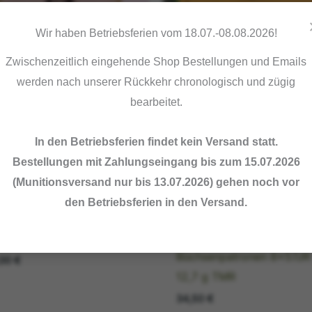
Wir haben Betriebsferien vom 18.07.-08.08.2026!
Zwischenzeitlich eingehende Shop Bestellungen und Emails
werden nach unserer Rückkehr chronologisch und zügig
bearbeitet.
In den Betriebsferien findet kein Versand statt.
19 % MwSt.
inkl. MwSt. (differenzbesteuert
§25a UStG.)
Bestellungen mit Zahlungseingang bis zum 15.07.2026
Versand
(Munitionsversand nur bis 13.07.2026) gehen noch vor
zzgl.
Versand
täten, Artikelnr. 213583
den Betriebsferien in den Versand.
Raritäten, Artikelnr. 205626
S (WZd.Fa.Rottweil)
RWS (WZd.Fa.Rottweil)
chsenpatronen 6,5×57
Büchsenpatronen 8x57JR
,00
€
12,7 g TMR
34,50
€