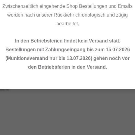
Zwischenzeitlich eingehende Shop Bestellungen und Emails
werden nach unserer Rückkehr chronologisch und zügig
bearbeitet.
19 % MwSt.
inkl. 19 % MwSt.
Versand
zzgl.
Versand
In den Betriebsferien findet kein Versand statt.
Bestellungen mit Zahlungseingang bis zum 15.07.2026
täten, Artikelnr. 213537
Raritäten, Artikelnr. 213559
(Munitionsversand nur bis 13.07.2026) gehen noch vor
g. Munitionsfabrik,
DWM, Berlin
den Betriebsferien in den Versand.
dorf Büchsenpatronen
Büchsenpatronen 8x57JR
3x72R
34,00
€
,50
€