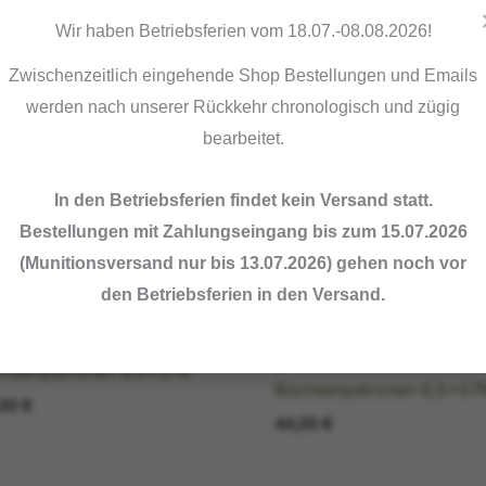
Wir haben Betriebsferien vom 18.07.-08.08.2026!
Zwischenzeitlich eingehende Shop Bestellungen und Emails
werden nach unserer Rückkehr chronologisch und zügig
bearbeitet.
In den Betriebsferien findet kein Versand statt.
19 % MwSt.
inkl. 19 % MwSt.
Bestellungen mit Zahlungseingang bis zum 15.07.2026
Versand
zzgl.
Versand
(Munitionsversand nur bis 13.07.2026) gehen noch vor
den Betriebsferien in den Versand.
täten, Artikelnr. 213578
Büchsenpatronen, Artikelnr.
213572
S (WZd.Fa.Rottweil)
DWM, Berlin
chsenpatronen 6,5x57R
Büchsenpatronen 6,5x57
,00
€
44,00
€