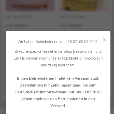
inkl. 19 % MwSt.
inkl. 19 % MwSt.
zzgl.
Versand
zzgl.
Versand
Kurzwaffenmunition,
Kurzwaffenmunition,
×
Artikelnr. 213670
Artikelnr. 210180
Wir haben Betriebsferien vom 18.07.-08.08.2026!
Vetter, Neunburg
Union Metallic
Zwischenzeitlich eingehende Shop Bestellungen und
Pistolenmunition
Company, USA
Emails werden nach unserer Rückkehr chronologisch
.45WinMag
Pistolenmunition .38
und zügig bearbeitet.
Super Auto. (+P)
Preis auf Anfrage
Preis auf Anfrage
In den Betriebsferien findet kein Versand statt.
Bestellungen mit Zahlungseingang bis zum
15.07.2026 (Munitionsversand nur bis 13.07.2026)
gehen noch vor den Betriebsferien in den
Versand.