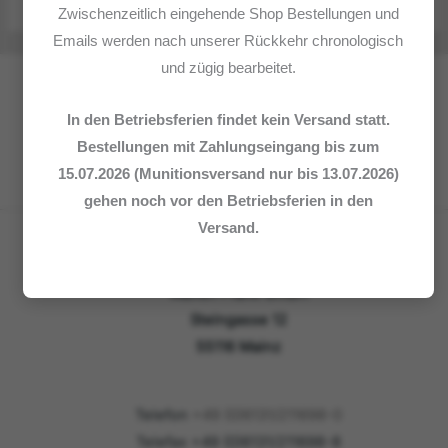
Zwischenzeitlich eingehende Shop Bestellungen und
Emails werden nach unserer Rückkehr chronologisch
und zügig bearbeitet.
„Nicht was Du erjagst, sondern wie Du`s erjagst, das scheidet
In den Betriebsferien findet kein Versand statt.
und entscheidet"
Bestellungen mit Zahlungseingang bis zum
(F. von Gagern)
15.07.2026 (Munitionsversand nur bis 13.07.2026)
gehen noch vor den Betriebsferien in den
Versand.
Waffen Frank GmbH
Steingasse 12
55116 Mainz
Telefon
+49 (0)6131/211698-0
Telefax +49 (0)6131/211698-8