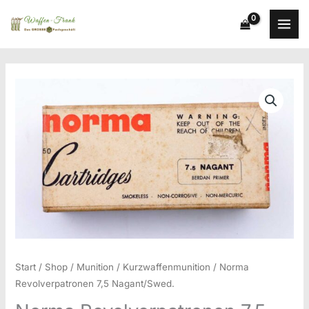
Zum
Inhalt
springen
Start
/
Shop
/
Munition
/
Kurzwaffenmunition
/ Norma
Revolverpatronen 7,5 Nagant/Swed.