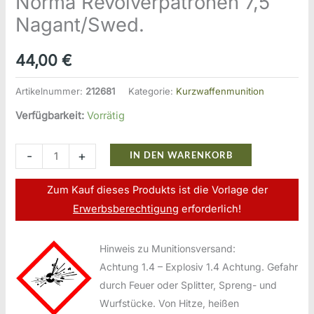
Norma Revolverpatronen 7,5
Nagant/Swed.
44,00
€
Artikelnummer:
212681
Kategorie:
Kurzwaffenmunition
Verfügbarkeit:
Vorrätig
Norma
-
+
IN DEN WARENKORB
Revolverpatronen
7,5
Zum Kauf dieses Produkts ist die Vorlage der
Nagant/Swed.
Erwerbsberechtigung
erforderlich!
Menge
Hinweis zu Munitionsversand:
Achtung 1.4 – Explosiv 1.4 Achtung. Gefahr
durch Feuer oder Splitter, Spreng- und
Wurfstücke. Von Hitze, heißen