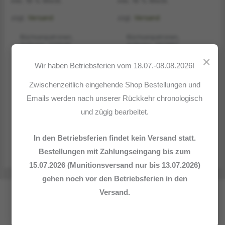
inkl. 19 % MwSt.
inkl. 19 % MwSt.
zzgl.
Versand
zzgl.
Versand
Büchsenpatronen,
Büchsenpatronen,
Artikelnr. 213948
Artikelnr. 262882
×
Hornady / USA
Federal / USA 52 gr.
Wir haben Betriebsferien vom 18.07.-08.08.2026!
Büchsenpatronen
Sierra Matchking
Zwischenzeitlich eingehende Shop Bestellungen und
.45-70Gov
BTHP Premium
Emails werden nach unserer Rückkehr chronologisch
220SWIFT
Preis auf Anfrage
und zügig bearbeitet.
Preis auf Anfrage
In den Betriebsferien findet kein Versand statt.
Bestellungen mit Zahlungseingang bis zum
15.07.2026 (Munitionsversand nur bis 13.07.2026)
gehen noch vor den Betriebsferien in den
Versand.
„Nicht was Du erjagst, sondern wie Du`s erjagst, das scheidet
und entscheidet"