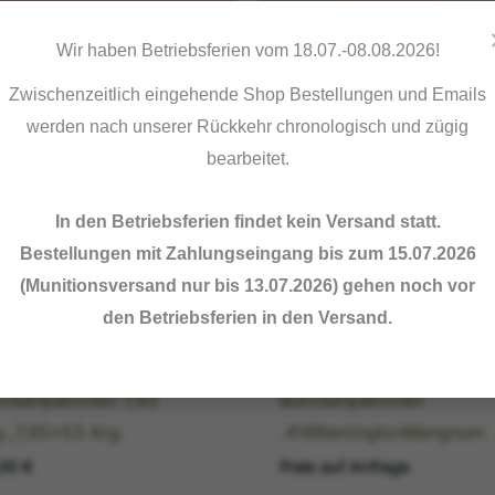
Wir haben Betriebsferien vom 18.07.-08.08.2026!
Zwischenzeitlich eingehende Shop Bestellungen und Emails
werden nach unserer Rückkehr chronologisch und zügig
bearbeitet.
In den Betriebsferien findet kein Versand statt.
19 % MwSt.
inkl. 19 % MwSt.
Bestellungen mit Zahlungseingang bis zum 15.07.2026
Versand
zzgl.
Versand
(Munitionsversand nur bis 13.07.2026) gehen noch vor
hsenpatronen, Artikelnr.
Büchsenpatronen, Artikelnr.
den Betriebsferien in den Versand.
967
213760
.A.P./Argentinien
Horst Trigatti, Würzburg
chsenpatronen 7,65
Büchsenpatronen
.,7,65×53 Arg.
.416RemingtonMangnum
,00
€
Preis auf Anfrage