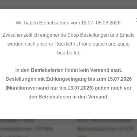
Wir haben Betriebsferien vom 18.07.-08.08.2026!
Zwischenzeitlich eingehende Shop Bestellungen und Emails
werden nach unserer Rückkehr chronologisch und zügig
bearbeitet.
In den Betriebsferien findet kein Versand statt.
Bestellungen mit Zahlungseingang bis zum 15.07.2026
19 % MwSt.
inkl. 19 % MwSt.
(Munitionsversand nur bis 13.07.2026) gehen noch vor
Versand
zzgl.
Versand
den Betriebsferien in den Versand.
hsenpatronen, Artikelnr.
Büchsenpatronen, Artikelnr.
595
212777
nchester – USA
RWS (WZd.Fa.Rottweil)
chsenpatronen .307Win
Büchsenpatronen 8x57R