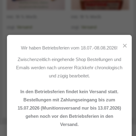
inkl. 19 % MwSt.
inkl. 19 % MwSt.
zzgl.
Versand
zzgl.
Versand
Büchsenpatronen,
Büchsenpatronen,
×
Artikelnr. 262882
Artikelnr. 213965
Wir haben Betriebsferien vom 18.07.-08.08.2026!
Federal / USA 52 gr.
Norma
Zwischenzeitlich eingehende Shop Bestellungen und
Sierra Matchking
Büchsenpatronen
Emails werden nach unserer Rückkehr chronologisch
BTHP Premium
7,65 Arg.,7,65×53 Arg.
und zügig bearbeitet.
220SWIFT
89,00
€
Preis auf Anfrage
In den Betriebsferien findet kein Versand statt.
Bestellungen mit Zahlungseingang bis zum
15.07.2026 (Munitionsversand nur bis 13.07.2026)
gehen noch vor den Betriebsferien in den
Versand.