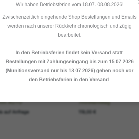
Wir haben Betriebsferien vom 18.07.-08.08.2026!
Zwischenzeitlich eingehende Shop Bestellungen und Emails
werden nach unserer Rückkehr chronologisch und zügig
bearbeitet.
19 % MwSt.
inkl. 19 % MwSt.
In den Betriebsferien findet kein Versand statt.
Versand
zzgl.
Versand
Bestellungen mit Zahlungseingang bis zum 15.07.2026
zwaffenmunition, Artikelnr.
Büchsenpatronen, Artikelnr.
(Munitionsversand nur bis 13.07.2026) gehen noch vor
9392
213553
den Betriebsferien in den Versand.
rnady / USA
Remington – USA
tolenmunition Frontier
Büchsenpatronen
mm AUTO
7mmRemMag
is auf Anfrage
119,00
€