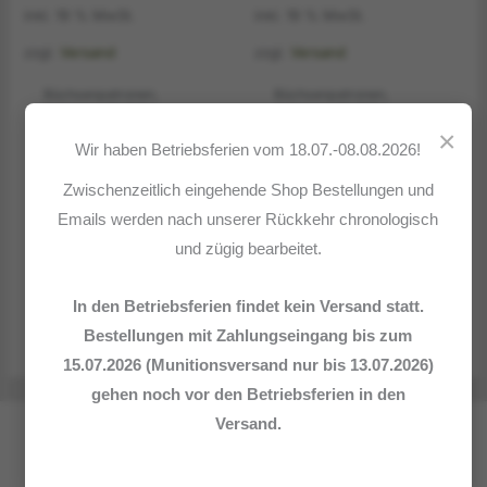
inkl. 19 % MwSt.
inkl. 19 % MwSt.
zzgl.
Versand
zzgl.
Versand
Büchsenpatronen,
Büchsenpatronen,
Artikelnr. 213553
Artikelnr. 212777
×
Remington – USA
RWS
Wir haben Betriebsferien vom 18.07.-08.08.2026!
Büchsenpatronen
(WZd.Fa.Rottweil)
Zwischenzeitlich eingehende Shop Bestellungen und
7mmRemMag
Büchsenpatronen
Emails werden nach unserer Rückkehr chronologisch
8x57R 360
119,00
€
und zügig bearbeitet.
59,00
€
In den Betriebsferien findet kein Versand statt.
Bestellungen mit Zahlungseingang bis zum
15.07.2026 (Munitionsversand nur bis 13.07.2026)
gehen noch vor den Betriebsferien in den
Versand.
„Nicht was Du erjagst, sondern wie Du`s erjagst, das scheidet