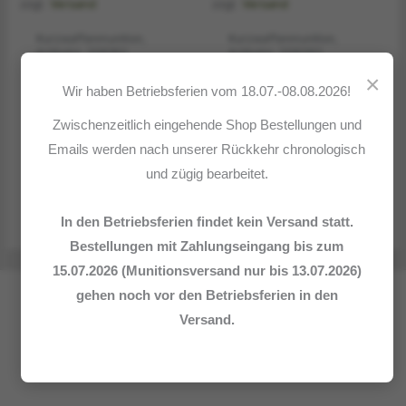
zzgl.
Versand
zzgl.
Versand
Kurzwaffenmunition,
Kurzwaffenmunition,
Artikelnr. 206162
Artikelnr. 209392
Gevelot, Frankreich
Hornady / USA
×
Wir haben Betriebsferien vom 18.07.-08.08.2026!
Pistolenpatronen 7,65
Pistolenmunition
Zwischenzeitlich eingehende Shop Bestellungen und
mm Brow.
Frontier 10mm AUTO
Emails werden nach unserer Rückkehr chronologisch
Preis auf Anfrage
Preis auf Anfrage
und zügig bearbeitet.
In den Betriebsferien findet kein Versand statt.
Bestellungen mit Zahlungseingang bis zum
15.07.2026 (Munitionsversand nur bis 13.07.2026)
gehen noch vor den Betriebsferien in den
„Nicht was Du erjagst, sondern wie Du`s erjagst, das scheidet
Versand.
und entscheidet"
(F. von Gagern)