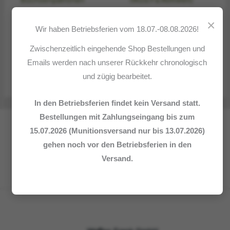
.307Win
Büchsenpatronen
×
9,3x74R
Preis auf Anfrage
Wir haben Betriebsferien vom 18.07.-08.08.2026!
45,00
€
Zwischenzeitlich eingehende Shop Bestellungen und
Emails werden nach unserer Rückkehr chronologisch
und zügig bearbeitet.
In den Betriebsferien findet kein Versand statt.
Bestellungen mit Zahlungseingang bis zum
15.07.2026 (Munitionsversand nur bis 13.07.2026)
„Nicht was Du erjagst, sondern wie Du`s erjagst, das scheidet
gehen noch vor den Betriebsferien in den
und entscheidet"
Versand.
(F. von Gagern)