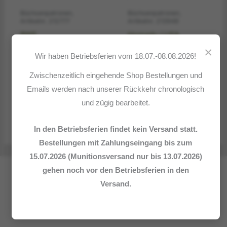
Büchsenpatronen,
Büchsenpatronen,
Artikelnr. 212777
Artikelnr. 213948
RWS
Hornady / USA
(WZd.Fa.Rottweil)
Büchsenpatronen
×
Wir haben Betriebsferien vom 18.07.-08.08.2026!
Büchsenpatronen
.45-70Gov
Zwischenzeitlich eingehende Shop Bestellungen und
8x57R 360
Preis auf Anfrage
Emails werden nach unserer Rückkehr chronologisch
59,00
€
und zügig bearbeitet.
In den Betriebsferien findet kein Versand statt.
Bestellungen mit Zahlungseingang bis zum
15.07.2026 (Munitionsversand nur bis 13.07.2026)
gehen noch vor den Betriebsferien in den
„Nicht was Du erjagst, sondern wie Du`s erjagst, das scheidet
Versand.
und entscheidet"
(F. von Gagern)