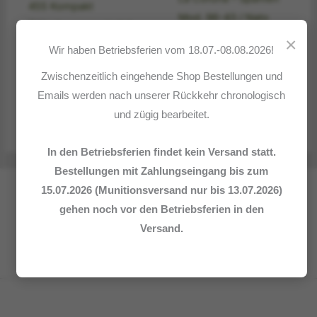
455 Kompakt
Mod. 96-43 / Nato
(Mündungsgewinde)
.308 Win.
×
.22 l.r.
Wir haben Betriebsferien vom 18.07.-08.08.2026!
585,00
€
Ursprünglicher
Richtpreis
1.199,00
€
Zwischenzeitlich eingehende Shop Bestellungen und
Aktueller
Preis
Preis
599,00
€
Preis
war:
Emails werden nach unserer Rückkehr chronologisch
ist:
1.199,00 €
599,00 €.
und zügig bearbeitet.
In den Betriebsferien findet kein Versand statt.
Bestellungen mit Zahlungseingang bis zum
15.07.2026 (Munitionsversand nur bis 13.07.2026)
„Nicht was Du erjagst, sondern wie Du`s erjagst, das scheidet
gehen noch vor den Betriebsferien in den
und entscheidet"
Versand.
(F. von Gagern)