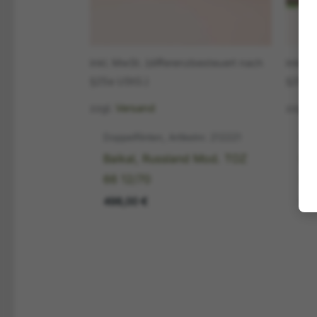
inkl. MwSt. (differenzbesteuert nach
inkl. 
§25a UStG.)
§25a 
zzgl.
Versand
zzgl.
Doppelflinten, Artikelnr. 212221
Büc
Baikal, Russland Mod. TOZ
La
66 12/70
96-
498,00
€
58