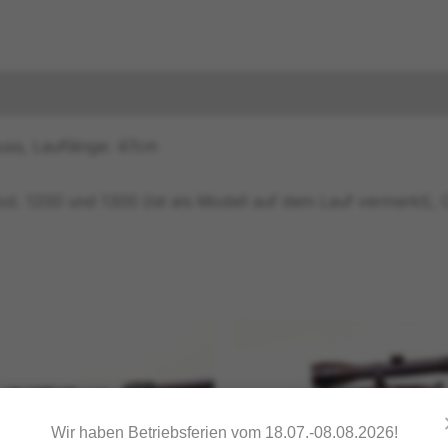
Produktsicherheitsinformationen
Druckversion
uss, Lauflänge: 47cm
Mod. 1200 und 1300 (ist als Modell auf dem Lauf vermerkt),
Wir haben Betriebsferien vom 18.07.-08.08.2026!