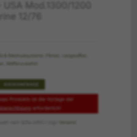
– USA Mod.1300/1200
rine 12/76
fe & Wechselsysteme
,
Flinten
,
Langwaffen
,
en
,
Waffenzubehör
KAUFANFRAGE
ses Produkts ist die Vorlage der
sberechtigung
erforderlich!
euert nach §25a UStG.)
zzgl.
Versand