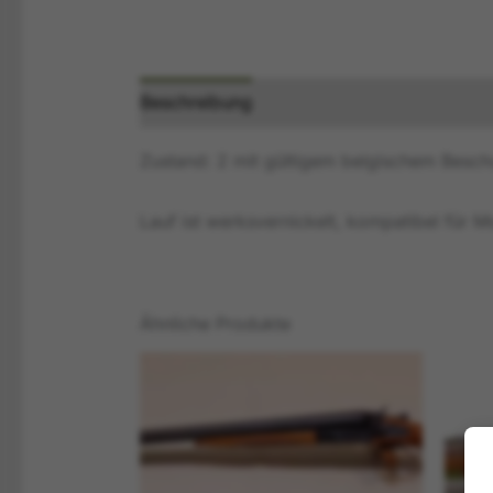
Beschreibung
Zusätzliche Information
Zustand: 2 mit gültigem belgischem Besch
Lauf ist werksvernickelt, kompatibel für 
Ähnliche Produkte