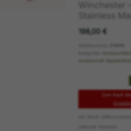
Winchester 
Stainless Ma
198,00
€
Artikelnummer:
214545
Kategorien:
Austauschläu
Vorderschaft-Repetierflint
Zum Kauf die
Erwerb
inkl. MwSt. (differenzbest
Lieferzeit:
Standard