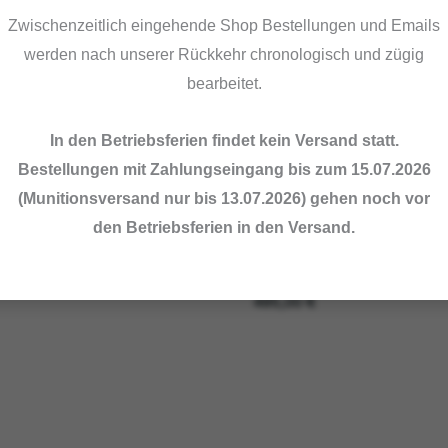
Zwischenzeitlich eingehende Shop Bestellungen und Emails
werden nach unserer Rückkehr chronologisch und zügig
bearbeitet.
MwSt. (differenzbesteuert nach
inkl. MwSt. (differenzbesteuert
UStG.)
§25a UStG.)
In den Betriebsferien findet kein Versand statt.
Versand
zzgl.
Versand
Bestellungen mit Zahlungseingang bis zum 15.07.2026
hsen, Artikelnr. 206835
Bockbüchsflinten, Artikelnr.
(Munitionsversand nur bis 13.07.2026) gehen noch vor
215687
 Coruna – Spanien Mod.
den Betriebsferien in den Versand.
CZ Brünner – CSSR Mod.
43 / Nato .308 Win.
12/70,7x57R
5,00
€
495,00
€