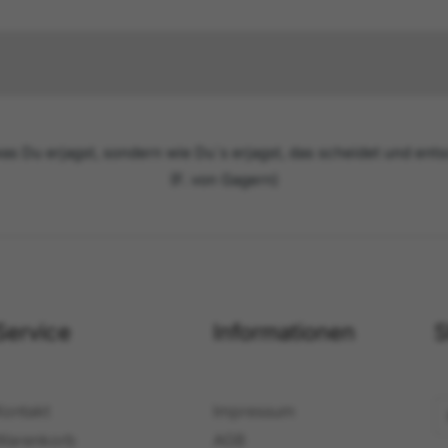
as Du erjagst, sondern wie Du`s erjagst, das scheidet und ent
(F. von Gagern)
Service
Informationen
S
K
Kontakt
Impressum
a
Warenkorb
AGB