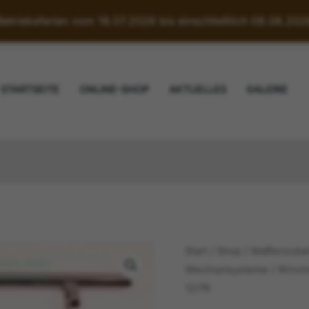
etriebsferien vom 18.07.2026 bis einschließlich 08.08.20
STARTSEITE
ONLINE-SHOP
AKTUELLES
GALERIE
Start
/
Shop
/
Waffenzube
Wechselsysteme
/ Winch
12/76