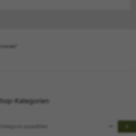
scheidet"
hop-Kategorien
ategorie
uswählen