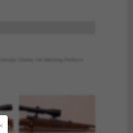
 Cylinder Choke, mit Messing-Perlkorn
×