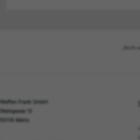
„Nicht w
Waffen Frank GmbH
Steingasse 12
55116 Mainz