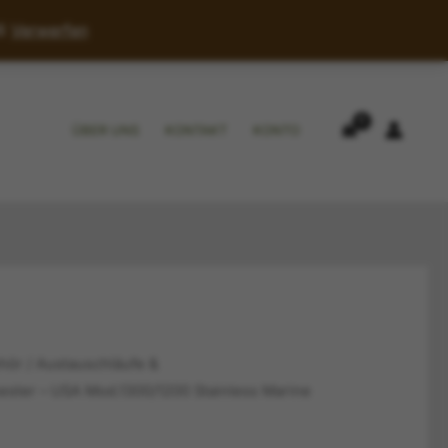
26
Verwerfen
ÜBER UNS
KONTAKT
KONTO
hör
/
Austauschläufe &
ester – USA Mod.1300/1200 Stainless Marine