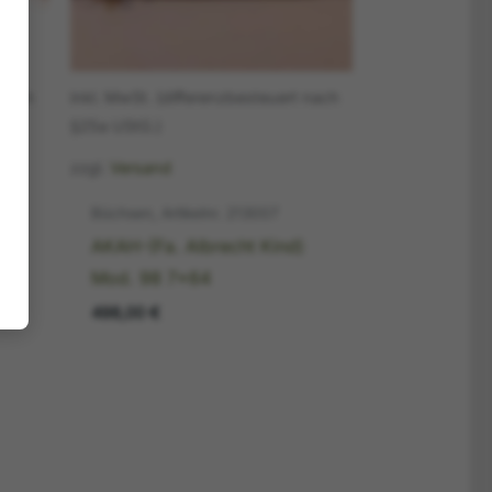
 nach
inkl. MwSt. (differenzbesteuert nach
§25a UStG.)
zzgl.
Versand
Büchsen, Artikelnr. 213007
AKAH-(Fa. Albrecht Kind)
 ZH
Mod. 98 7×64
498,00
€