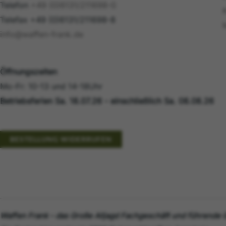
Telefon
+49 (0)6131/211698-0
Telefax +49 (0)6131/211698-8
info@waffen-frank.de
Öffnungszeiten
Mo-Fr: 10-13 und 14-18Uhr
Betriebsferien Sa. 18.07.26 - einschließlich Sa. 08.08.26
BESTELLUNG WIDERRUFEN
Waffen Frank - das Große Alljagd Fachgeschäft und führende G