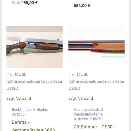
Aktueller
Preis
Preis
169,00
€
585,00
€
Preis
war:
ist:
585,00 €
169,00 €.
inkl. MwSt.
inkl. MwSt.
(differenzbesteuert nach §25a
(differenzbesteuert nach §25a
UStG.)
UStG.)
zzgl.
Versand
zzgl.
Versand
Bockflinten, Artikelnr.
Austauschläufe &
261235
Wechselsysteme,
Artikelnr. 215679
Beretta –
CZ Brünner – CSSR
Gardone/Italien S686