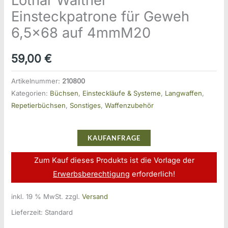
Lothar Walther
Einsteckpatrone für Geweh
6,5×68 auf 4mmM20
59,00
€
Artikelnummer:
210800
Kategorien:
Büchsen
,
Einsteckläufe & Systeme
,
Langwaffen
,
Repetierbüchsen
,
Sonstiges
,
Waffenzubehör
KAUFANFRAGE
Zum Kauf dieses Produkts ist die Vorlage der
Erwerbsberechtigung
erforderlich!
inkl. 19 % MwSt.
zzgl.
Versand
Lieferzeit:
Standard