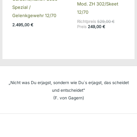
Mod. ZH 302/Skeet
Spezial /
12/70
Gelenkgewehr 12/70
Ursprünglic
Richtpreis
529,00
€
2.495,00
€
Aktueller
Preis
Preis
249,00
€
Preis
war:
ist:
529,00 €
249,00 €.
„Nicht was Du erjagst, sondern wie Du`s erjagst, das scheidet
und entscheidet"
(F. von Gagern)