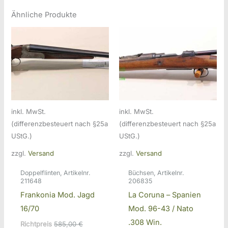
Ähnliche Produkte
inkl. MwSt.
inkl. MwSt.
(differenzbesteuert nach §25a
(differenzbesteuert nach §25a
UStG.)
UStG.)
zzgl.
Versand
zzgl.
Versand
Doppelflinten, Artikelnr.
Büchsen, Artikelnr.
211648
206835
Frankonia Mod. Jagd
La Coruna – Spanien
16/70
Mod. 96-43 / Nato
.308 Win.
Ursprünglicher
Richtpreis
585,00
€