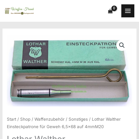
Zum
Inhalt
springen
Start
/
Shop
/
Waffenzubehör
/
Sonstiges
/ Lothar Walther
Einsteckpatrone für Geweh 6,5×68 auf 4mmM20