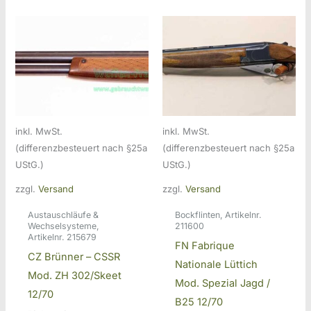
inkl. MwSt.
inkl. MwSt.
(differenzbesteuert nach §25a
(differenzbesteuert nach §25a
UStG.)
UStG.)
zzgl.
Versand
zzgl.
Versand
Austauschläufe &
Bockflinten, Artikelnr.
Wechselsysteme,
211600
Artikelnr. 215679
FN Fabrique
CZ Brünner – CSSR
Nationale Lüttich
Mod. ZH 302/Skeet
Mod. Spezial Jagd /
12/70
B25 12/70