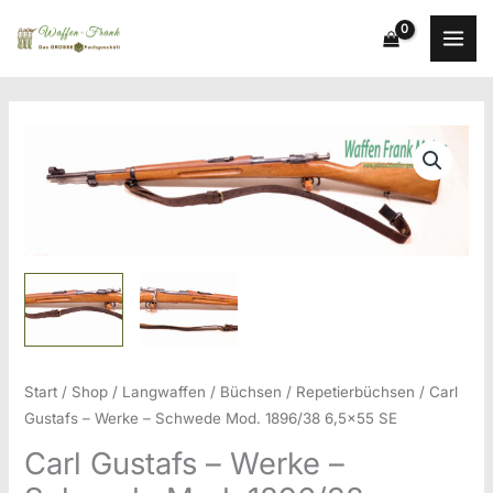
Zum
Inhalt
springen
Start
/
Shop
/
Langwaffen
/
Büchsen
/
Repetierbüchsen
/ Carl
Gustafs – Werke – Schwede Mod. 1896/38 6,5×55 SE
Carl Gustafs – Werke –