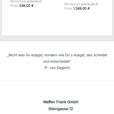
Ursprünglicher
Richtpreis
529,00
€
Ursprüngl
Richtpreis
8.975,00
€
Aktueller
Preis
Preis
249,00
€
Aktueller
Preis
Preis
1.349,00
€
Preis
war:
Preis
war:
ist:
529,00 €
ist:
8.975,00 
249,00 €.
1.349,00 €.
„Nicht was Du erjagst, sondern wie Du`s erjagst, das scheidet
und entscheidet"
(F. von Gagern)
Waffen Frank GmbH
Steingasse 12