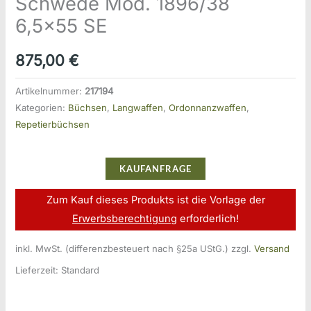
Schwede Mod. 1896/38
6,5×55 SE
875,00
€
Artikelnummer:
217194
Kategorien:
Büchsen
,
Langwaffen
,
Ordonnanzwaffen
,
Repetierbüchsen
KAUFANFRAGE
Zum Kauf dieses Produkts ist die Vorlage der
Erwerbsberechtigung
erforderlich!
inkl. MwSt. (differenzbesteuert nach §25a UStG.)
zzgl.
Versand
Lieferzeit:
Standard