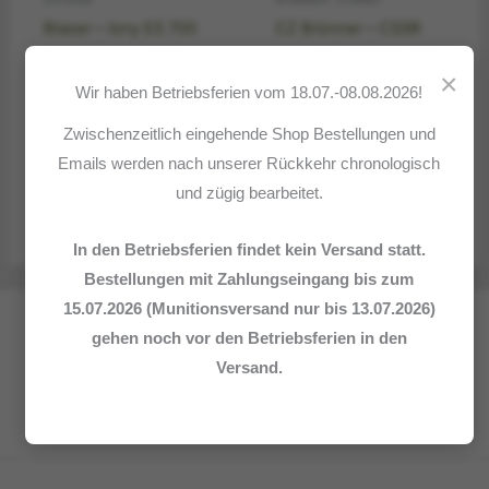
Blaser – Isny ES 700
CZ Brünner – CSSR
Bergstutzen / BBF
Mod. ZH 12/70,7x57R
×
12/70,.22 Hornet,.30R
495,00
€
Wir haben Betriebsferien vom 18.07.-08.08.2026!
Blaser
Zwischenzeitlich eingehende Shop Bestellungen und
1.980,00
€
Emails werden nach unserer Rückkehr chronologisch
und zügig bearbeitet.
In den Betriebsferien findet kein Versand statt.
Bestellungen mit Zahlungseingang bis zum
15.07.2026 (Munitionsversand nur bis 13.07.2026)
gehen noch vor den Betriebsferien in den
„Nicht was Du erjagst, sondern wie Du`s erjagst, das scheidet
Versand.
und entscheidet"
(F. von Gagern)