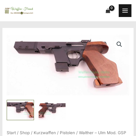
Zum
Inhalt
springen
Start
/
Shop
/
Kurzwaffen
/
Pistolen
/ Walther – Ulm Mod. GSP