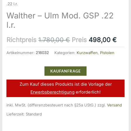
.22 l.r.
Walther – Ulm Mod. GSP .22
l.r.
Ursprünglicher
Aktu
Richtpreis
1.780,00
€
Preis
498,00
€
Preis
Prei
Artikelnummer:
216032
Kategorien:
Kurzwaffen
,
Pistolen
war:
ist:
KAUFANFRAGE
1.780,00 €
498,
Zum Kauf dieses Produkts ist die Vorlage der
Erwerbsberechtigung
erforderlich!
inkl. MwSt. (differenzbesteuert nach §25a UStG.)
zzgl.
Versand
Lieferzeit:
Standard