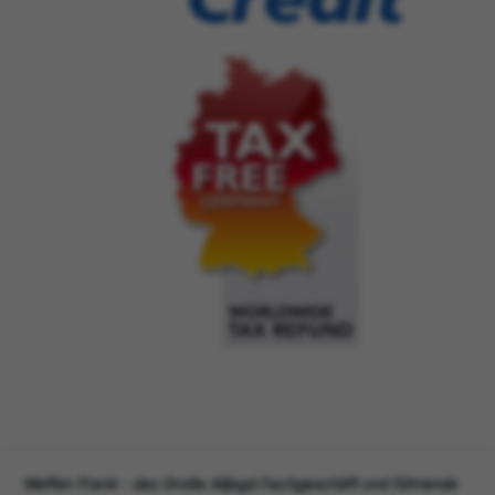
Waffen Frank - das Große Alljagd Fachgeschäft und führende