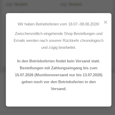
zzgl.
Versand
zzgl.
Versand
Kurzwaffen, Artikelnr.
Kurzwaffen, Artikelnr.
215517
211419
×
Wir haben Betriebsferien vom 18.07.-08.08.2026!
Walther – Ulm Mod.
Astra – Spanien Mod.
P38 9mm Luger
2000 .22 short
Zwischenzeitlich eingehende Shop Bestellungen und
595,00
€
195,00
€
Emails werden nach unserer Rückkehr chronologisch
und zügig bearbeitet.
In den Betriebsferien findet kein Versand statt.
Bestellungen mit Zahlungseingang bis zum
15.07.2026 (Munitionsversand nur bis 13.07.2026)
gehen noch vor den Betriebsferien in den
„Nicht was Du erjagst, sondern wie Du`s erjagst, das scheidet
Versand.
und entscheidet"
(F. von Gagern)