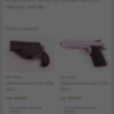
Holzgriffschalen….perfekt zum Sammeln oder für die
Fallenjagd….EUR 298,-
Ähnliche Produkte
inkl. MwSt.
inkl. MwSt.
(differenzbesteuert nach §25a
(differenzbesteuert nach §25a
UStG.)
UStG.)
zzgl.
Versand
zzgl.
Versand
Kurzwaffen, Artikelnr.
Kurzwaffen, Artikelnr.
214037
215558