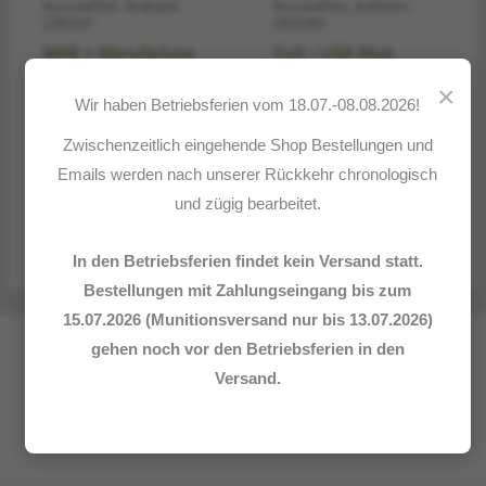
Kurzwaffen, Artikelnr.
Kurzwaffen, Artikelnr.
259347
262060
MAB = Manufacture
Colt – USA Mod.
d` armes Mod. C
Detective Special .38
×
Wir haben Betriebsferien vom 18.07.-08.08.2026!
7,65mm Browning/.32
Special .38Special
ACP
298,00
€
Zwischenzeitlich eingehende Shop Bestellungen und
149,00
€
Emails werden nach unserer Rückkehr chronologisch
und zügig bearbeitet.
In den Betriebsferien findet kein Versand statt.
Bestellungen mit Zahlungseingang bis zum
15.07.2026 (Munitionsversand nur bis 13.07.2026)
gehen noch vor den Betriebsferien in den
„Nicht was Du erjagst, sondern wie Du`s erjagst, das scheidet
Versand.
und entscheidet"
(F. von Gagern)