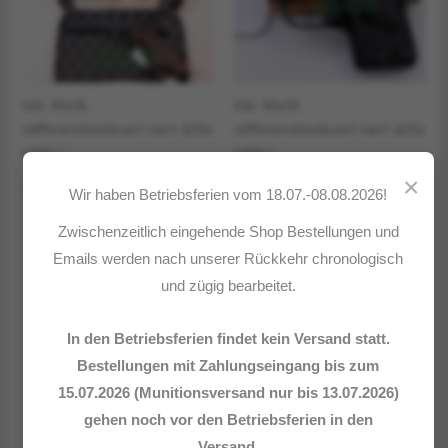
inkl. MwSt.
inkl. MwSt.
(differenzbesteuert nach §25a
(differenzbesteuert nach §25a
UStG.)
UStG.)
×
zzgl.
Versand
zzgl.
Versand
Wir haben Betriebsferien vom 18.07.-08.08.2026!
Kurzwaffen, Artikelnr.
Kurzwaffen, Artikelnr.
Zwischenzeitlich eingehende Shop Bestellungen und
206875
212190
Emails werden nach unserer Rückkehr chronologisch
Erma – Dachau ESP
Unique – Frankreich
und zügig bearbeitet.
85A .22 l.r.
Mod. Mikros/K .22
short
545,00
€
In den Betriebsferien findet kein Versand statt.
98,00
€
Bestellungen mit Zahlungseingang bis zum
15.07.2026 (Munitionsversand nur bis 13.07.2026)
gehen noch vor den Betriebsferien in den
Versand.