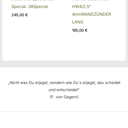
Special .38Special
HW4/2,5”
4mmRANDZÜNDER
245,00
€
LANG
195,00
€
„Nicht was Du erjagst, sondern wie Du`s erjagst, das scheidet
und entscheidet"
(F. von Gagern)