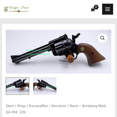
Zum
Inhalt
springen
Start
/
Shop
/
Kurzwaffen
/
Revolver
/ Reck – Arnsberg Mod.
SA R14 .22lr