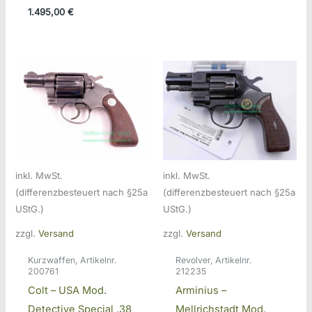
1.495,00
€
inkl. MwSt.
inkl. MwSt.
(differenzbesteuert nach §25a
(differenzbesteuert nach §25a
UStG.)
UStG.)
zzgl.
Versand
zzgl.
Versand
Kurzwaffen, Artikelnr.
Revolver, Artikelnr.
200761
212235
Colt – USA Mod.
Arminius –
Detective Special .38
Mellrichstadt Mod.